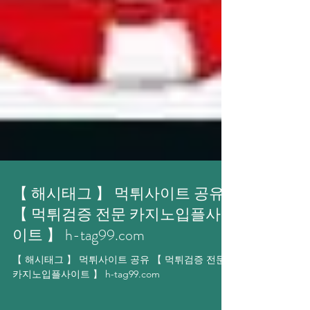
【 해시태그 】 먹튀사이트 공유
【 먹튀검증 전문 카지노입플사
이트 】 h-tag99.com
【 해시태그 】 먹튀사이트 공유 【 먹튀검증 전문
카지노입플사이트 】 h-tag99.com